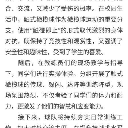
合、交流，又减少了受伤的概率。在校园生
活中，触式橄榄球作为橄榄球运动的重要分
支，使用“触碰即止”的形式取代激烈的身体
对抗，既保持了竞技性和观赏性，又强调了
安全性和趣味性，受到了学生的喜爱。
随后，在教练员们的现场教学与指导
下，同学们进行实操体验。分组开展了触式
橄榄球的传球、躲闪、达阵等训练阵型，现
场氛围热烈，不仅考验了同学们的体力和耐
力，更激发了他们的智慧和应变能力。
接下来，球队将持续夯实日常训练工