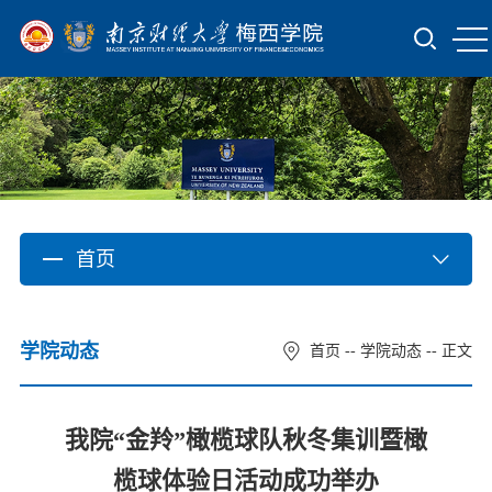
首页
学院动态
首页
--
学院动态
-- 正文
我院“金羚”橄榄球队秋冬集训暨橄
榄球体验日活动成功举办