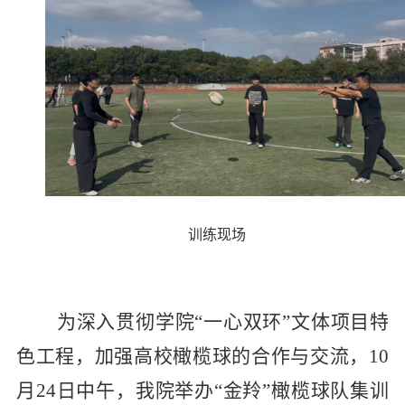
训练现场
为深入贯彻学院“一心双环”文体项目特
色工程，加强高校橄榄球的合作与交流，10
月24日中午，我院举办“金羚”橄榄球队集训