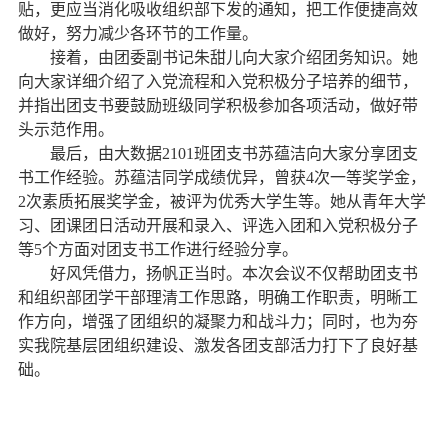
贴，更应当消化吸收组织部下发的通知，把工作便捷高效
做好，努力减少各环节的工作量。
接着，由团委副书记朱甜儿向大家介绍团务知识。她
向大家详细介绍了入党流程和入党积极分子培养的细节，
并指出团支书要鼓励班级同学积极参加各项活动，做好带
头示范作用。
最后，由大数据2101班团支书苏蕴洁向大家分享团支
书工作经验。苏蕴洁同学成绩优异，曾获4次一等奖学金，
2次素质拓展奖学金，被评为优秀大学生等。她从青年大学
习、团课团日活动开展和录入、评选入团和入党积极分子
等5个方面对团支书工作进行经验分享。
好风凭借力，扬帆正当时。本次会议不仅帮助团支书
和组织部团学干部理清工作思路，明确工作职责，明晰工
作方向，增强了团组织的凝聚力和战斗力；同时，也为夯
实我院基层团组织建设、激发各团支部活力打下了良好基
础。